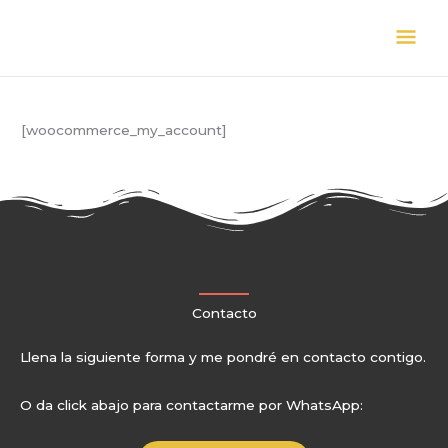
Skip
Mai
to
content
Men
[woocommerce_my_account]
Contacto
Llena la siguiente forma y me pondré en contacto contigo.
O da click abajo para contactarme por WhatsApp: