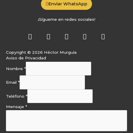
Enviar WhatsApp
¡Sígueme en redes sociales!
L
F
Y
S
A
i
a
o
p
p
n
c
u
o
p
Copyright © 2026 Héctor Murguía
k
e
t
t
l
Aviso de Privacidad
e
b
u
i
e
d
o
b
f
Nombre
*
i
o
e
y
n
k
Email
*
-
f
Teléfono
*
Mensaje
*