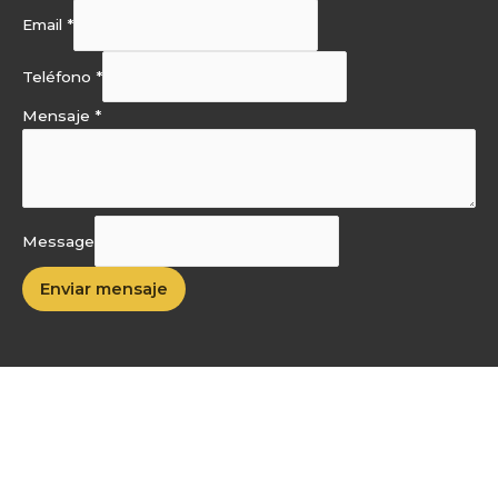
i
o
e
y
n
k
Email
*
-
f
Teléfono
*
Mensaje
*
Message
Enviar mensaje