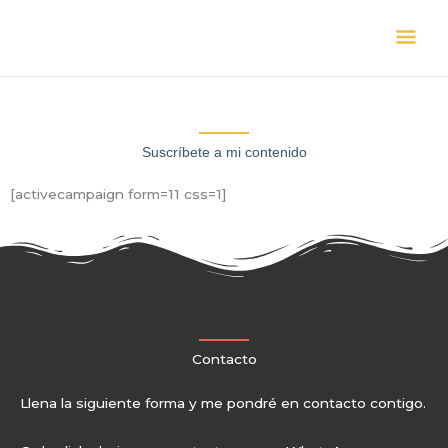
Skip
Mai
to
content
Men
Suscríbete a mi contenido
[activecampaign form=11 css=1]
Contacto
Llena la siguiente forma y me pondré en contacto contigo.