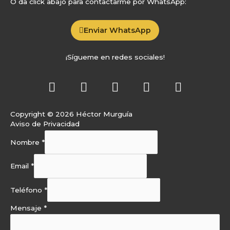
O da click abajo para contactarme por WhatsApp:
Enviar WhatsApp
¡Sígueme en redes sociales!
L
F
Y
S
A
i
a
o
p
p
n
c
u
o
p
Copyright © 2026 Héctor Murguía
k
e
t
t
l
Aviso de Privacidad
e
b
u
i
e
d
o
b
f
Nombre
*
i
o
e
y
n
k
Email
*
-
f
Teléfono
*
Mensaje
*